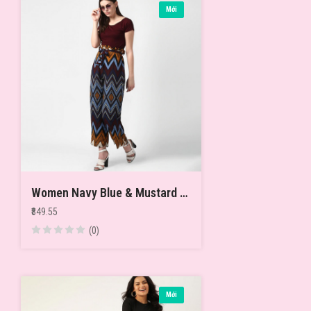
Mới
Women Navy Blue & Mustard Yellow Printed Flared Palazzos
₹849.55
(0)
Mới