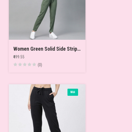
Women Green Solid Side Stripes Cropped Track Pants
₹499.55
(0)
Mới