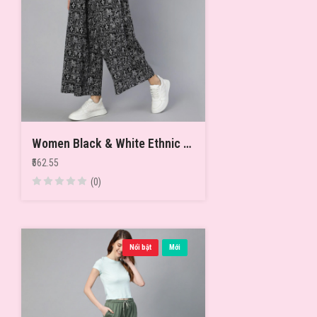
Women Black & White Ethnic Motifs Printed Cotton Palazzos
₹562.55
(0)
Nổi bật
Mới