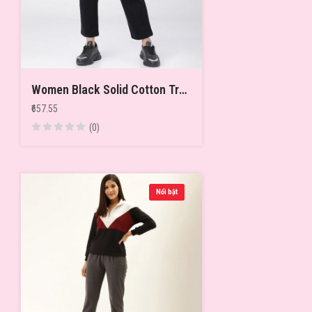
Women Black Solid Cotton Track Pant
₹657.55
(0)
Nổi bật