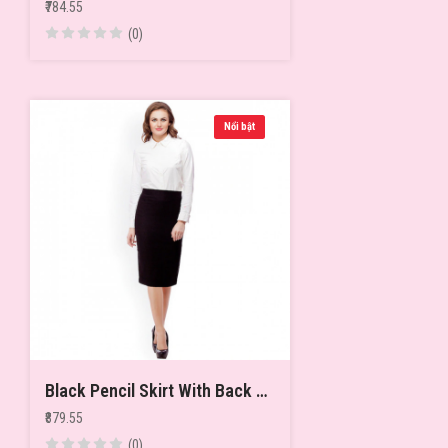
₹784.55
(0)
Nổi bật
Black Pencil Skirt With Back Slit
₹879.55
(0)