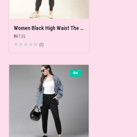
Women Black High Waist The Ultimate Flare Pants
₹987.55
(0)
Mới