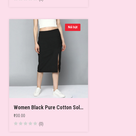
Nổi bật
Women Black Pure Cotton Solid Ruched Straight Skirt
₹100.00
(0)