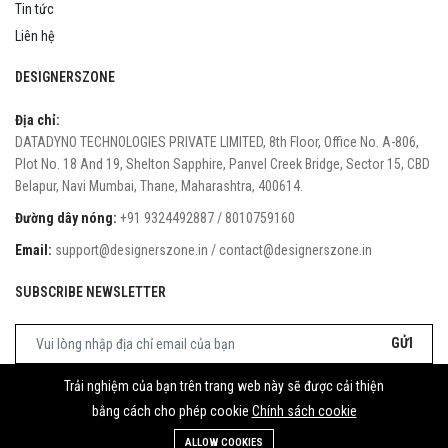
Tin tức
Liên hệ
DESIGNERSZONE
Địa chỉ:
DATADYNO TECHNOLOGIES PRIVATE LIMITED, 8th Floor, Office No. A-806,
Plot No. 18 And 19, Shelton Sapphire, Panvel Creek Bridge, Sector 15, CBD
Belapur, Navi Mumbai, Thane, Maharashtra, 400614.
Đường dây nóng:
+91 9324492887 / 8010759160
Email:
support@designerszone.in / contact@designerszone.in
SUBSCRIBE NEWSLETTER
GỬI
Trải nghiệm của bạn trên trang web này sẽ được cải thiện
bằng cách cho phép cookie
Chính sách cookie
© 2022 Botble Technologies. Tất cả quyền đã được bảo hộ.
ALLOW COOKIES