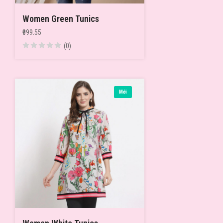
Women Green Tunics
₹999.55
(0)
Mới