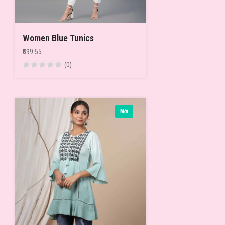
Women Blue Tunics
₹699.55
(0)
Mới