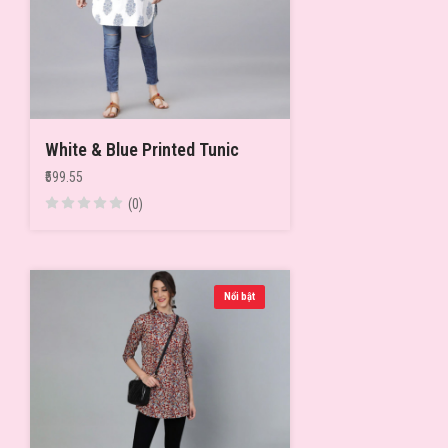
White & Blue Printed Tunic
₹599.55
(0)
Nổi bật