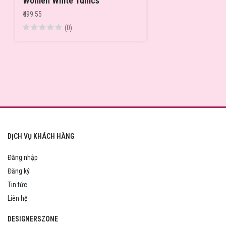
Women White Tunics
₹499.55
(0)
DỊCH VỤ KHÁCH HÀNG
Đăng nhập
Đăng ký
Tin tức
Liên hệ
DESIGNERSZONE