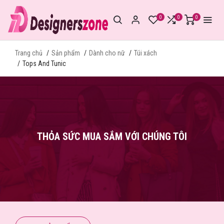
0
0
0
Trang chủ
Sản phẩm
Dành cho nữ
Túi xách
Tops And Tunic
THỎA SỨC MUA SẮM VỚI CHÚNG TÔI