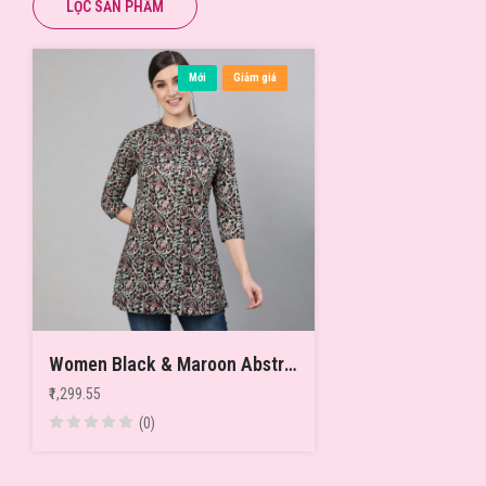
LỌC SẢN PHẨM
Mới
Giảm giá
Women Black & Maroon Abstract Printed Tunic
₹1,299.55
(0)