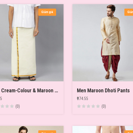
Giảm giá
Giả
Men Cream-Colour & Maroon Solid Sequin Velvet Finish Border Stitched Dhoti
Men Maroon Dhoti Pants
55
₹974.55
(0)
(0)