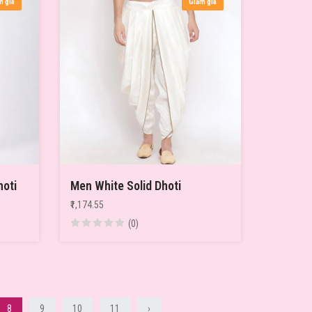
m giá
Giảm giá
hoti
Men White Solid Dhoti
₹1,174.55
(0)
8
9
10
11
›