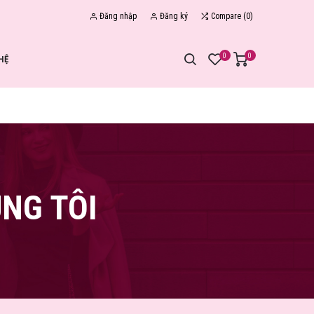
Đăng nhập
Đăng ký
Compare
(
0
)
0
0
HỆ
NG TÔI