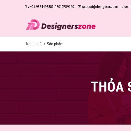
+91 9324492887 / 8010759160
support@designerszone.in / con
Trang chủ
Sản phẩm
THỎA 