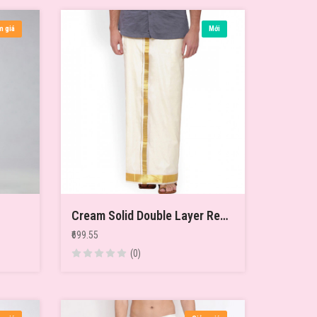
m giá
Mới
Cream Solid Double Layer Readymade Dhoti With Pocket
₹699.55
(0)