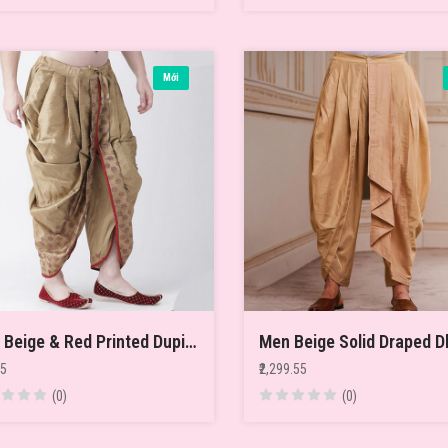
Mới
Men Beige & Red Printed Dupion Silk Dhoti Pants
55
₹2,299.55
(0)
(0)