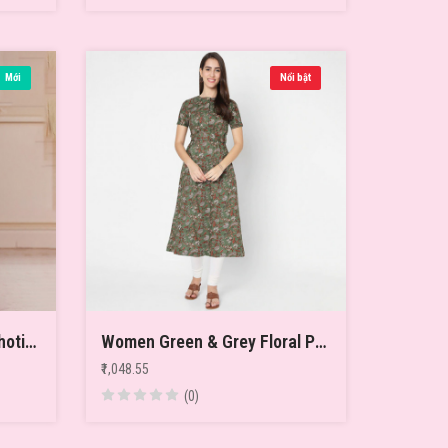
Mới
Nổi bật
Men Beige Solid Draped Dhoti Pants
Women Green & Grey Floral Printed Cotton A-Line Kurta
₹1,048.55
(0)