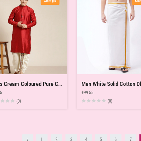
Giảm giá
Giả
Mens Cream-Coloured Pure Cotton Double Layer Dhoti Gold Zari Border
Men White Solid Cotton D
55
₹999.55
(0)
(0)
‹
1
2
3
4
5
6
7