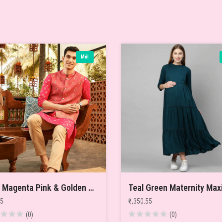
Mới
Men Magenta Pink & Golden Floral Printed Thread Work Floral Kurta
55
₹1,350.55
(0)
(0)