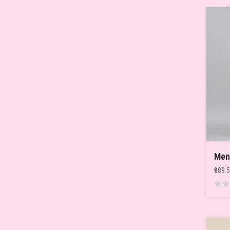
₹989.