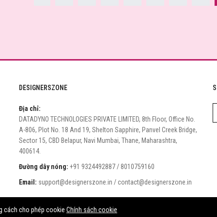
DESIGNERSZONE
S
Địa chỉ:
DATADYNO TECHNOLOGIES PRIVATE LIMITED, 8th Floor, Office No.
A-806, Plot No. 18 And 19, Shelton Sapphire, Panvel Creek Bridge,
Sector 15, CBD Belapur, Navi Mumbai, Thane, Maharashtra,
400614.
Đường dây nóng:
+91 9324492887 / 8010759160
Email:
support@designerszone.in / contact@designerszone.in
© 2022 Botble Technologies. Tất cả quyền đã được bảo hộ.
ằng cách cho phép cookie
Chính sách cookie