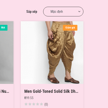
Sắp xếp
Mới
Giảm giá
Teal Green Maternity Maxi Nursing Dress
Men Gold-Toned Solid Silk Dhotis
₹699.55
(0)