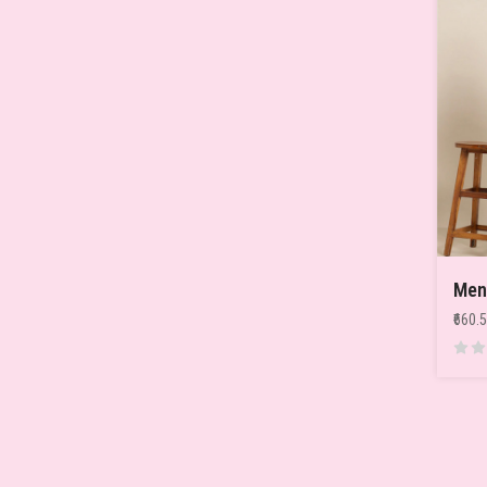
₹660.