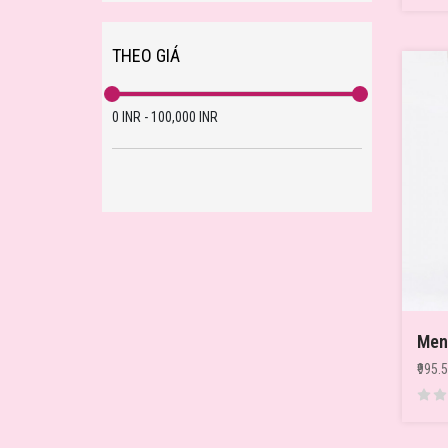
THEO GIÁ
0
INR
-
100,000
INR
₹995.